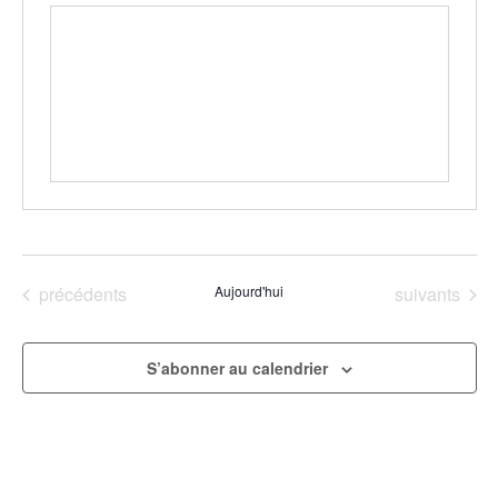
Évènements
Évènements
précédents
Aujourd'hui
suivants
S’abonner au calendrier