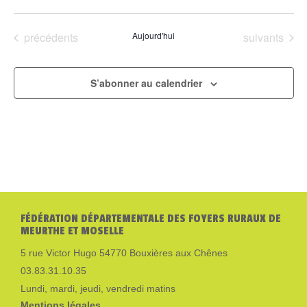
Sélectionnez
une
Évènements
Évènements
précédents
Aujourd'hui
suivants
date.
S’abonner au calendrier
FÉDÉRATION DÉPARTEMENTALE DES FOYERS RURAUX DE
MEURTHE ET MOSELLE
5 rue Victor Hugo 54770 Bouxières aux Chênes
03.83.31.10.35
Lundi, mardi, jeudi, vendredi matins
Mentions légales