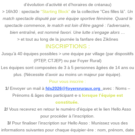
d’évolution d’activité et d’horaires de créanau)
> 16h30 : spectacle
“Starting Block”
de la collective “Ces filles là”.
Un
match spectacle disputé par une équipe sportive féminine. Quand le
spectacle commence, le match est loin d’être gagné : l’adversaire,
bien entraîné, est nommé favori. Une lutte s’engage alors …
> et tout au long de la journée la fanfare des Zikônes
INSCRIPTIONS :
Jusqu’à 40 équipes possibles > une équipe par village (par dispositifs
(PTEP, CTJEP) ou par Foyer Rural)
Les équipes sont composées de 3 à 5 personnes âgées de 14 ans ou
plus. (Nécessite d’avoir au moins un majeur par équipe).
Pour vous inscrire :
1/
Envoyer un mail à
fds2026@foyersruraux.org
avec : Noms –
Prénoms & âges des participant·e·s
lorsque l’équipe est
constituée.
2/
Vous recevrez en retour le numéro d’équipe et le lien Hello Asso
pour procéder à l’inscription.
3/
Pour finaliser l’inscription sur Hello Asso : Munissez vous des
informations suivantes pour chaque équipier·ère : nom, prénom, date