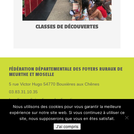
CLASSES DE DÉCOUVERTES
FÉDÉRATION DÉPARTEMENTALE DES FOYERS RURAUX DE
MEURTHE ET MOSELLE
5 rue Victor Hugo 54770 Bouxières aux Chênes
03.83.31.10.35
Lundi, mardi, jeudi, vendredi matins
Nous utilisons des cookies pour vous garantir la meilleure
Mentions légales
expérience sur notre site web. Si vous continuez à utiliser ce
SUIVEZ-NOUS SUR NOS RÉSEAUX SOCIAUX
site, nous supposerons que vous en êtes satisfait.
J'ai compris